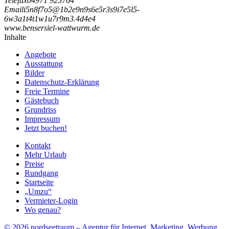
Telefax
04971 925764
Email
i
5
n
8
f
7
o
5
@
1
b
2
e
9
n
9
s
6
e
5
r
3
s
9
i
7
e
5
l
5
-
6
w
3
a
1
t
4
t
1
w
1
u
7
r
9
m
3
.
4
d
4
e
4
www.bensersiel-wattwurm.de
Inhalte
Angebote
Ausstattung
Bilder
Datenschutz-Erklärung
Freie Termine
Gästebuch
Grundriss
Impressum
Jetzt buchen!
Kontakt
Mehr Urlaub
Preise
Rundgang
Startseite
„Umzu“
Vermieter-Login
Wo genau?
© 2026 nordseetraum – Agentur für Internet, Marketing, Werbung