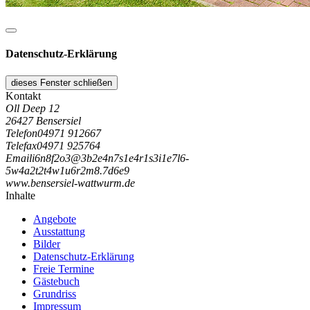
Datenschutz-Erklärung
dieses Fenster schließen
Kontakt
Oll Deep 12
26427 Bensersiel
Telefon
04971 912667
Telefax
04971 925764
Email
i
6
n
8
f
2
o
3
@
3
b
2
e
4
n
7
s
1
e
4
r
1
s
3
i
1
e
7
l
6
-
5
w
4
a
2
t
2
t
4
w
1
u
6
r
2
m
8
.
7
d
6
e
9
www.bensersiel-wattwurm.de
Inhalte
Angebote
Ausstattung
Bilder
Datenschutz-Erklärung
Freie Termine
Gästebuch
Grundriss
Impressum