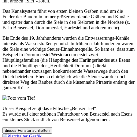
mit großen „Siel“-Toren.
Das Kanalsystem führt von ersten kleinen Gräben rund um die
Felder der Bauern in immer größer werdende Gräben und Kanäle
und später dann durch die Siele in den Sielorten in die Nordsee (z.
B. in Bensersiel, Dornumersiel, Harlesiel und anderen mehr).
Bis Ende des 19. Jahrhunderts wurden die Entwässerungs-Kanäle
intensiv als Wasserstraßen genutzt. In früheren Jahrhunderten waren
die Siele eine wichtige Steuer-Einnahmequelle. So kam es, dass zum
Beispiel in Dornumersiel/Westeraccumersiel zwei
Häuptlingsfamilien (die Häuptlinge des Harlingerlandes aus Esens
und die Häuptlinge der „Herrlichkeit Dornum“) direkt
nebeneinander sozusagen konkurrierende Wasserwege durch den
Deich betrieben. Ebenso einträglich wie die Steuer war der noch
direktere Weg des Raubes durch die küstennahe Piraterie entlang der
ganzen Küste.
Unser Beispiel zeigt das idyllische „Benser Tief“.
Es wurde auf einer schönen Fahrradtour von Bensersiel nach Esens
ein kleines Stück südlich von Bensersiel aufgenommen.
dieses Fenster schließen